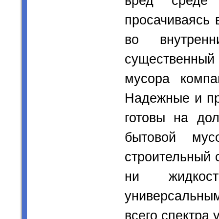
вред среде
просачиваясь 
во внутрен
существенны
мусора компан
Надежные и пр
готовы на до
бытовой мус
строительный 
ни жидкос
универсальны
всего спектра